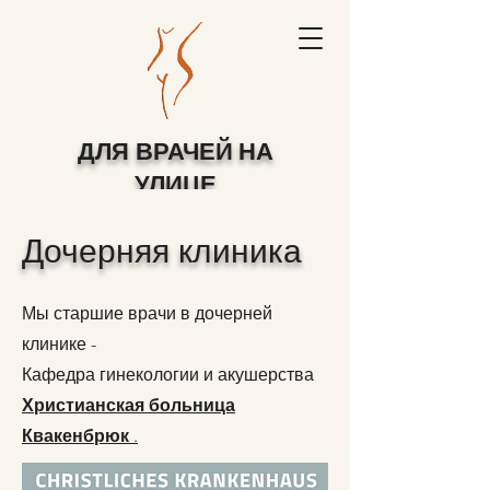
ДЛЯ
ВРАЧЕЙ НА
УЛИЦЕ
СЕВЕРНЫЙ КРУГ
Дочерняя клиника
ОСНАБРЮКА
Группа профессиональной практики Dr. Р.
Долл и Дж. Конрад Лис
Мы старшие врачи в дочерней
клинике -
Кафедра гинекологии и акушерства
Христианская больница
Квакенбрюк
.