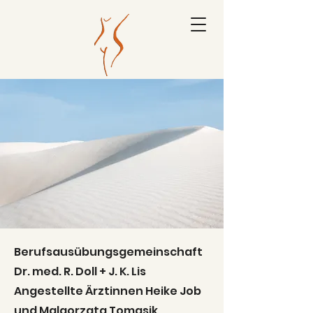
FR
AUENÄRZTE
NORDKREIS OSNABRÜCK
Berufsausübungsgemeinschaft Dr. R
Doll & J. Konrad Lis
Berufsausübungsgemeinschaft
Dr. med. R. Doll + J. K. Lis
Angestellte Ärztinnen Heike Job
und Malgorzata Tomasik