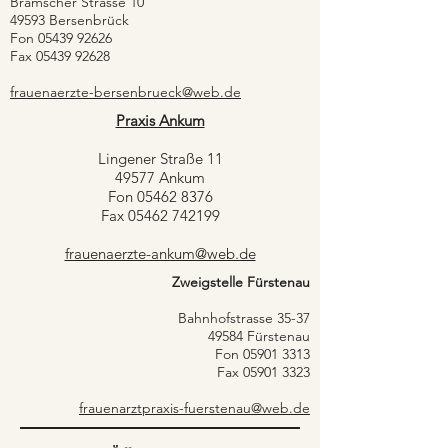
Bramscher Strasse 10
49593 Bersenbrück
Fon 05439 92626
Fax 05439 92628
frauenaerzte-bersenbrueck@web.de
Praxis Ankum
Lingener Straße 11
49577 Ankum
Fon 05462 8376
Fax 05462 742199
frauenaerzte-ankum@web.de
Zweigstelle Fürstenau
Bahnhofstrasse 35-37
49584 Fürstenau
Fon 05901 3313
Fax 05901 3323
frauenarztpraxis-fuerstenau@web.de