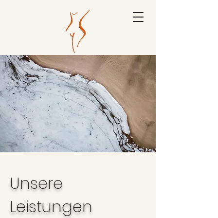
FR
AUENÄRZTE
NORDKREIS OSNABRÜCK
Berufsausübungsgemeinschaft Dr. R
Doll & J. Konrad Lis
Unsere
Leistungen