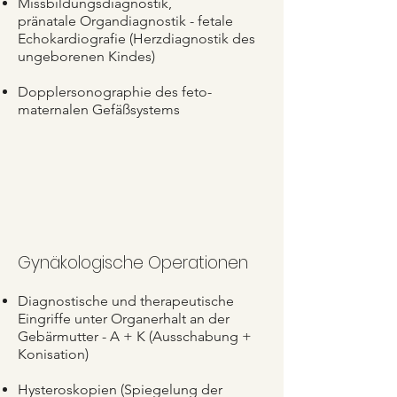
Miss
bildungsdiagnostik,
pränatale
Organ
diagnostik - f
etale
Echokardiografie (Herzdiag
nostik des
ungeborenen Kindes)
Dopplersonographie des feto-
maternalen Gefäßsystems
Gynäkologische Operationen
Diagnostische und therapeutische
Eingriffe unter Organerhalt an der
Gebärmutter - A + K (Ausschabung +
Konisation)
Hysteroskopien (Spiegelung der