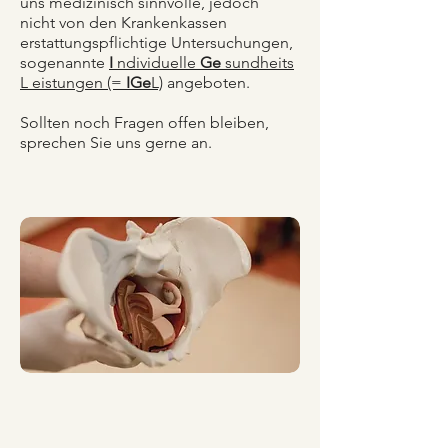
uns medizinisch sinnvolle, jedoch
nicht von den Krankenkassen
erstattungspflichtige Untersuchungen,
sogenannte
I
ndividuelle
Ge
sundheits
L eistungen (=
IGe
L)
angeboten.
Sollten noch Fragen offen bleiben,
sprechen Sie uns gerne an.