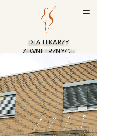
DLA
LEKARZY
ZEWNĘTRZNYCH
PÓŁNOCNE KOŁO
OSNABRÜCK
Grupa praktyki zawodowej dr. R Doll i J.
Konrad Lis