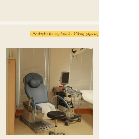
- Praktyka Bersenbrück - kliknij zdjęcie, aby je powiększyć -